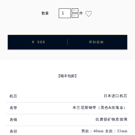
︿
数量
件
﹀
￥ 988
即刻选购
【顺丰包邮】
日本进口机芯
机芯
米兰尼斯钢带（黑色&玫瑰金）
表带
抗磨损矿物质玻璃
表镜
男款：40mm 女款：33mm
表径