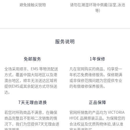
避免接触尖锐物
请勿在潮湿环境中佩戴(浴室,泳池
等)
服务说明
免邮服务
1年保修
全场采用顺丰、EMS 等物流配送
凡在官网购买的商品，均享受一
方式，覆盖中国大陆地区以及港
年机芯免费维修服务。保修期满
澳台地区，顺丰无法送达区域将
或非保修范围问题为您提供专业
提供EMS或其余配送方式尽快送
的有偿维修保养服务。
达。
7天无理由退换
正品保障
若您对所购商品不满意，在确保
官网所销售的产品均为 VICTORIA
商品完整且不影响二次销售的情
HYDE 品牌原装正品。为保障您的
况下，我们为您提供7天无理由退
合法权益及优质购物体验,请认准
换货服务。
官方渠道购买。