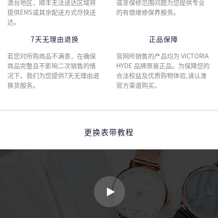
澳台地区，顺丰无法送达区域将
或非保修范围问题为您提供专业
提供EMS或其余配送方式尽快送
的有偿维修保养服务。
达。
7天无理由退换
正品保障
若您对所购商品不满意，在确保
官网所销售的产品均为 VICTORIA
商品完整且不影响二次销售的情
HYDE 品牌原装正品。为保障您的
况下，我们为您提供7天无理由退
合法权益及优质购物体验,请认准
换货服务。
官方渠道购买。
更换表带教程