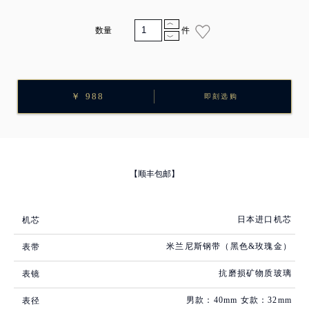
︿
数量
件
﹀
￥ 988
即刻选购
【顺丰包邮】
日本进口机芯
机芯
米兰尼斯钢带（黑色&玫瑰金）
表带
抗磨损矿物质玻璃
表镜
男款：40mm 女款：32mm
表径