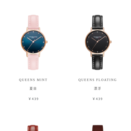
QUEENS MINT
QUEENS FLOATING
夏目
漂浮
￥439
￥439