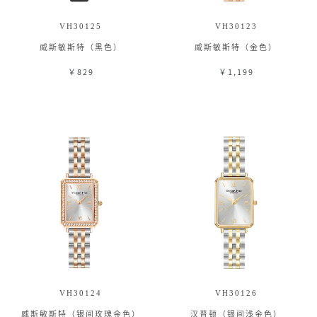
VH30125
VH30123
威斯敏斯特（黑色）
威斯敏斯特（金色）
￥829
￥1,199
VH30124
VH30126
威斯敏斯特（银间玫瑰金色）
汉普顿（银间浅金色）