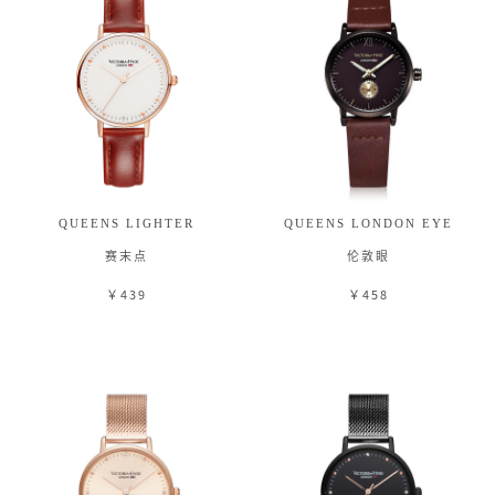
QUEENS LIGHTER
QUEENS LONDON EYE
赛末点
伦敦眼
￥439
￥458